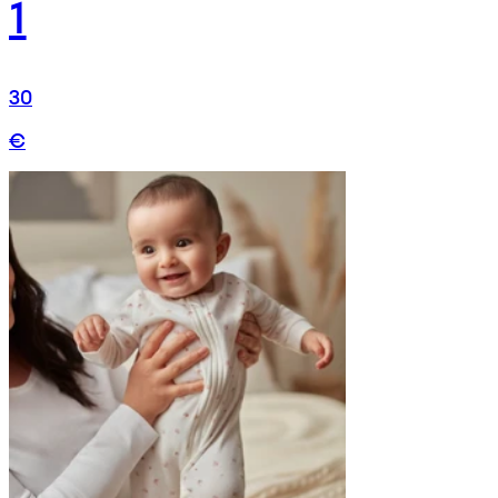
1
30
€