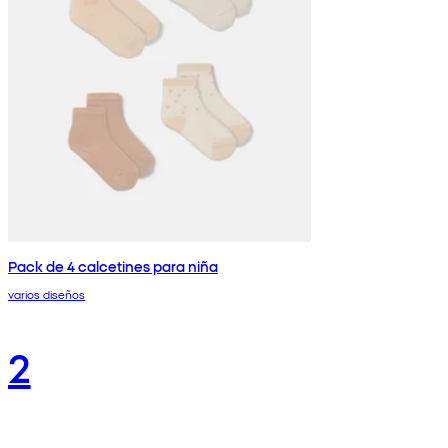
Pack de 4 calcetines para niña
varios diseños
2