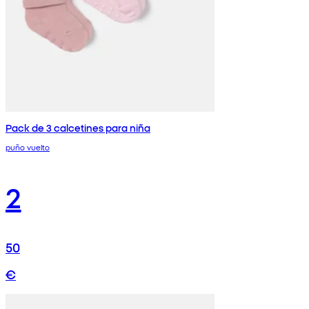
Pack de 3 calcetines para niña
puño vuelto
2
50
€