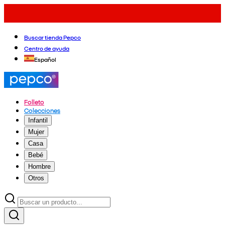
Buscar tienda Pepco
Centro de ayuda
Español
Folleto
Colecciones
Infantil
Mujer
Casa
Bebé
Hombre
Otros