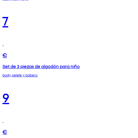
7
€
Set de 3 piezas de algodón para niño
body, pelele y babero
9
€