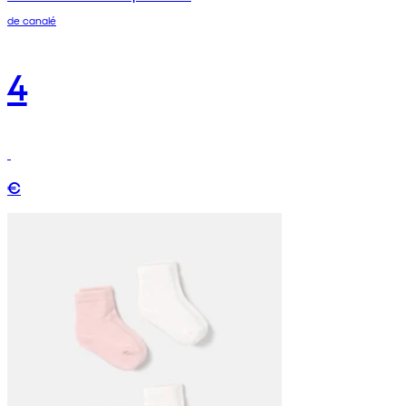
de canalé
4
€