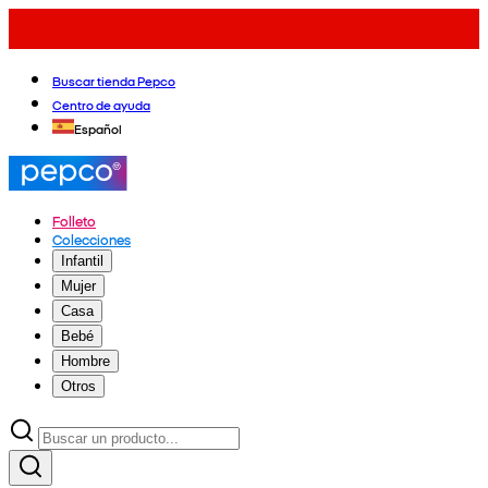
Buscar tienda Pepco
Centro de ayuda
Español
Folleto
Colecciones
Infantil
Mujer
Casa
Bebé
Hombre
Otros