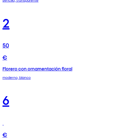
sencillo, transparente
2
50
€
Florero con ornamentación floral
moderno, blanco
6
€