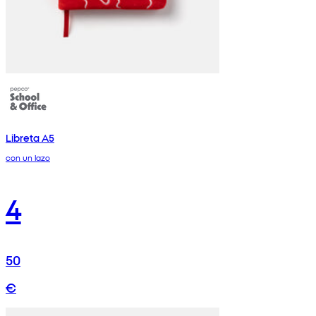
Libreta A5
con un lazo
4
50
€