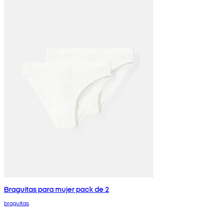
Braguitas para mujer pack de 2
braguitas