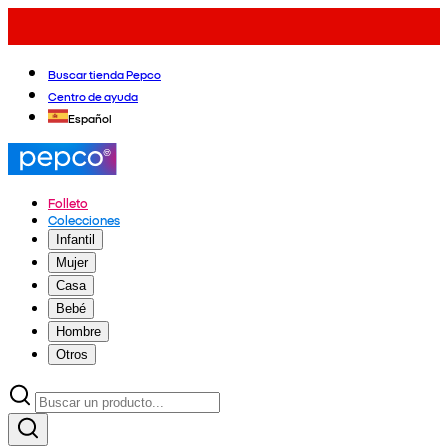
Buscar tienda Pepco
Centro de ayuda
Español
Folleto
Colecciones
Infantil
Mujer
Casa
Bebé
Hombre
Otros