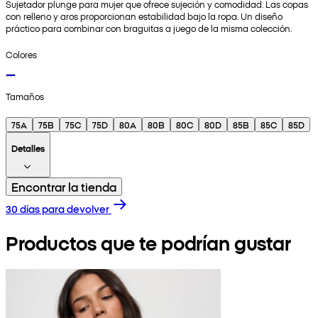
Sujetador plunge para mujer que ofrece sujeción y comodidad. Las copas
con relleno y aros proporcionan estabilidad bajo la ropa. Un diseño
práctico para combinar con braguitas a juego de la misma colección.
Colores
Tamaños
75A
75B
75C
75D
80A
80B
80C
80D
85B
85C
85D
Detalles
Encontrar la tienda
30 días para devolver
Productos que te podrían gustar