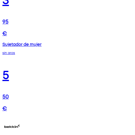
95
€
Sujetador de mujer
sin aros
5
50
€