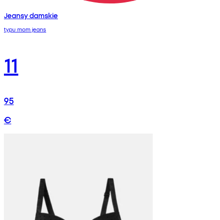
Jeansy damskie
typu mom jeans
11
95
€