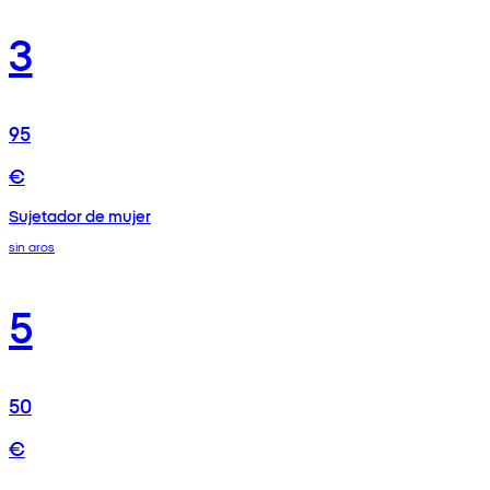
3
95
€
Sujetador de mujer
sin aros
5
50
€