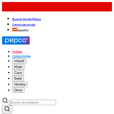
Buscar tienda Pepco
Centro de ayuda
Español
Folleto
Colecciones
Infantil
Mujer
Casa
Bebé
Hombre
Otros