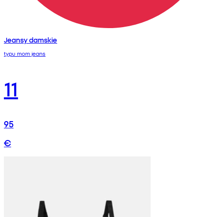
Jeansy damskie
typu mom jeans
11
95
€