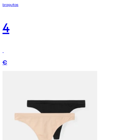
braguitas
4
€