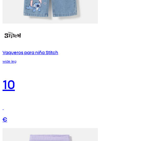
Vaqueros para niña Stitch
wide leg
10
€