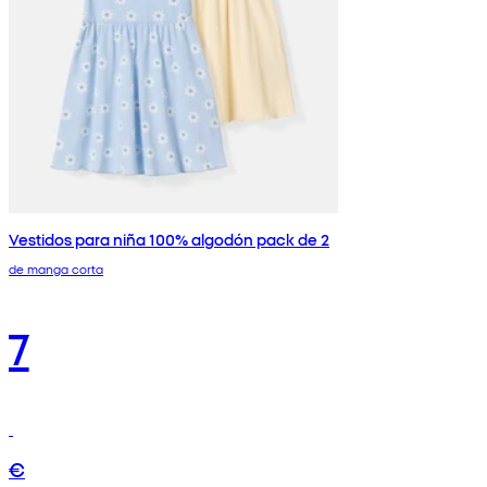
Vestidos para niña 100% algodón pack de 2
de manga corta
7
€