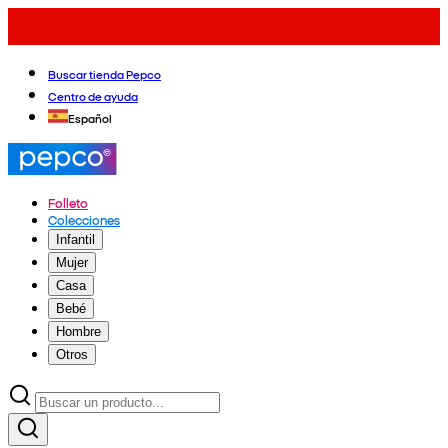
Buscar tienda Pepco
Centro de ayuda
Español
Folleto
Colecciones
Infantil
Mujer
Casa
Bebé
Hombre
Otros