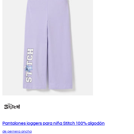
Pantalones joggers para niña Stitch 100% algodón
de pernera ancha