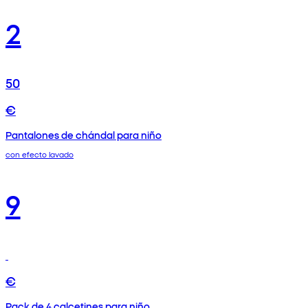
2
50
€
Pantalones de chándal para niño
con efecto lavado
9
€
Pack de 4 calcetines para niño