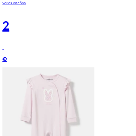
varios diseños
2
€