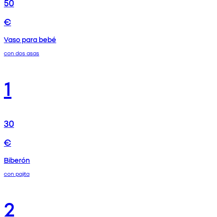
50
€
Vaso para bebé
con dos asas
1
30
€
Biberón
con pajita
2