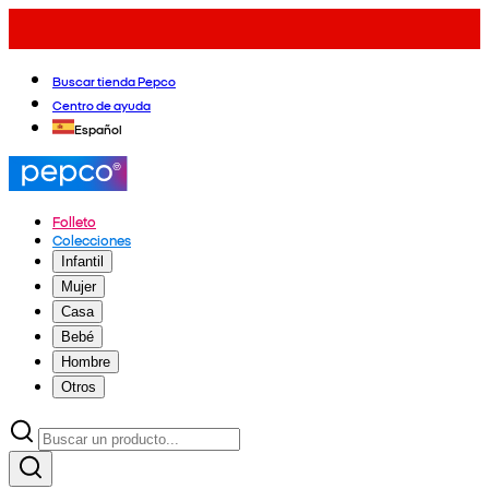
Buscar tienda Pepco
Centro de ayuda
Español
Folleto
Colecciones
Infantil
Mujer
Casa
Bebé
Hombre
Otros