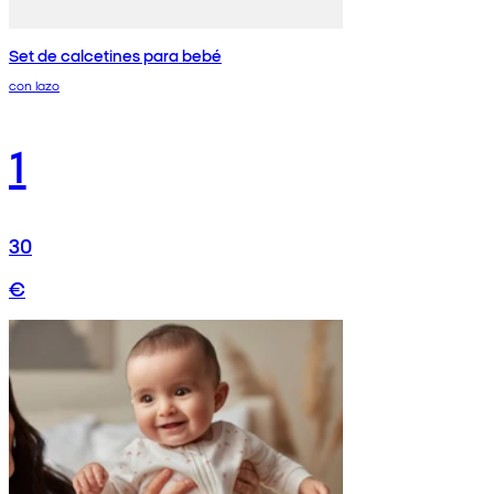
Set de calcetines para bebé
con lazo
1
30
€