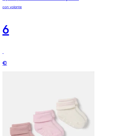
con volante
6
€