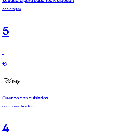
Sudadera para bebé 100% algodón
con orejitas
5
€
Cuenco con cubiertos
con forma de ratón
4