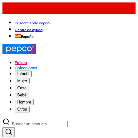
Buscar tienda Pepco
Centro de ayuda
Español
Folleto
Colecciones
Infantil
Mujer
Casa
Bebé
Hombre
Otros