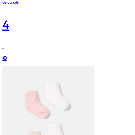
de canalé
4
€