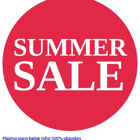
Pijama para bebé niña 100% algodón