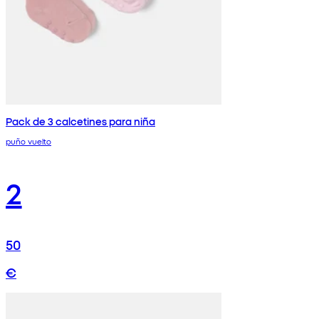
Pack de 3 calcetines para niña
puño vuelto
2
50
€