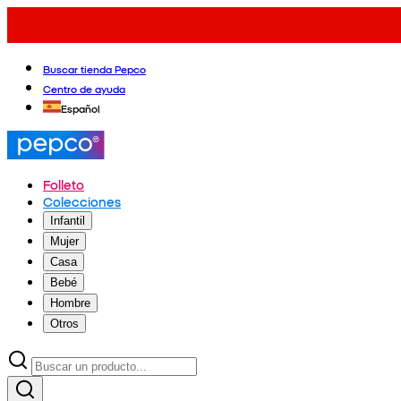
Buscar tienda Pepco
Centro de ayuda
Español
Folleto
Colecciones
Infantil
Mujer
Casa
Bebé
Hombre
Otros