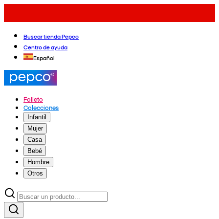
Buscar tienda Pepco
Centro de ayuda
Español
Folleto
Colecciones
Infantil
Mujer
Casa
Bebé
Hombre
Otros