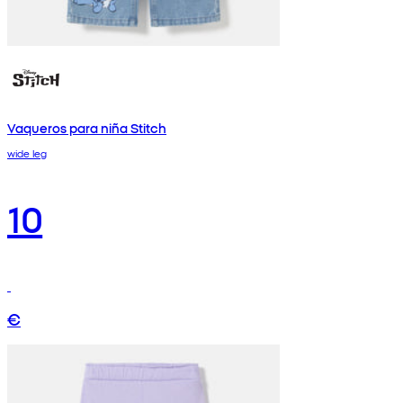
Vaqueros para niña Stitch
wide leg
10
€