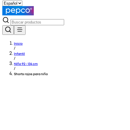
Inicio
/
Infantil
/
Niño 92 - 134 cm
/
Shorts rojos para niño