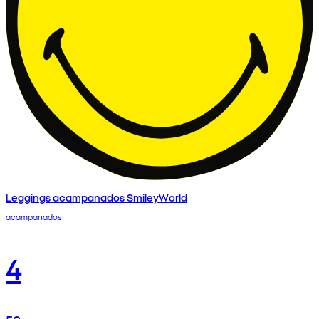
Leggings acampanados SmileyWorld
acampanados
4