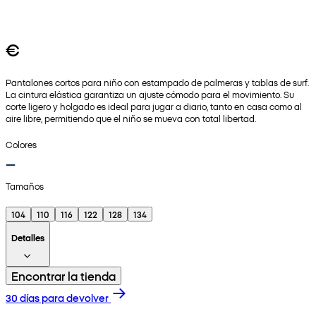
€
Pantalones cortos para niño con estampado de palmeras y tablas de surf.
La cintura elástica garantiza un ajuste cómodo para el movimiento. Su
corte ligero y holgado es ideal para jugar a diario, tanto en casa como al
aire libre, permitiendo que el niño se mueva con total libertad.
Colores
Tamaños
104
110
116
122
128
134
Detalles
Encontrar la tienda
30 días para devolver