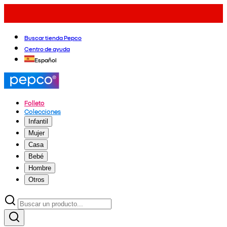
Buscar tienda Pepco
Centro de ayuda
Español
Folleto
Colecciones
Infantil
Mujer
Casa
Bebé
Hombre
Otros