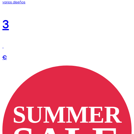
varios diseños
3
€