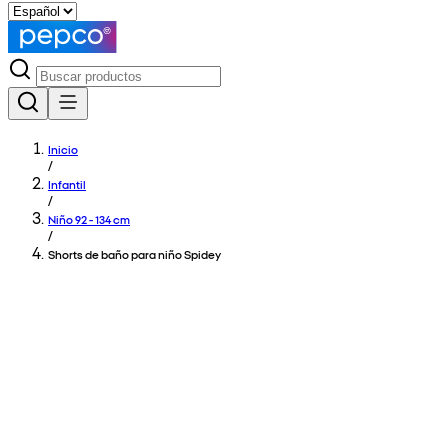
Inicio
/
Infantil
/
Niño 92 - 134 cm
/
Shorts de baño para niño Spidey