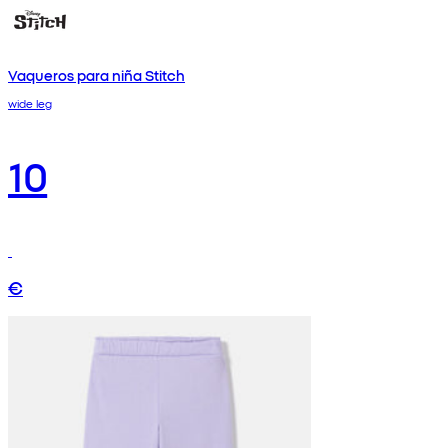
Vaqueros para niña Stitch
wide leg
10
€