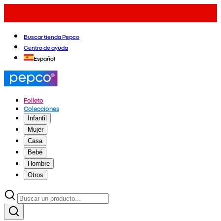
Buscar tienda Pepco
Centro de ayuda
Español
Folleto
Colecciones
Infantil
Mujer
Casa
Bebé
Hombre
Otros