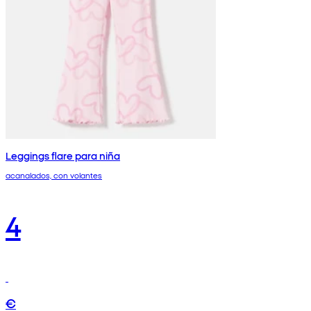
Leggings flare para niña
acanalados, con volantes
4
€