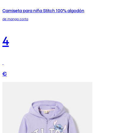
Camiseta para niña Stitch 100% algodón
de manga corta
4
€