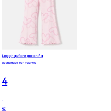
Leggings flare para niña
acanalados, con volantes
4
€