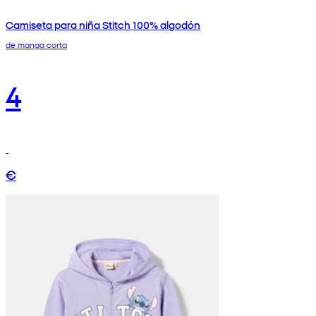
Camiseta para niña Stitch 100% algodón
de manga corta
4
€