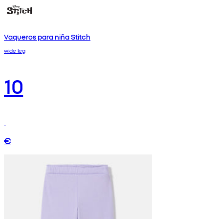
Vaqueros para niña Stitch
wide leg
10
€