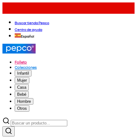
Buscar tienda Pepco
Centro de ayuda
Español
Folleto
Colecciones
Infantil
Mujer
Casa
Bebé
Hombre
Otros