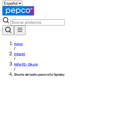
Inicio
/
Infantil
/
Niño 92 - 134 cm
/
Shorts de baño para niño Spidey