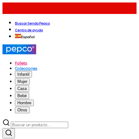
Buscar tienda Pepco
Centro de ayuda
Español
Folleto
Colecciones
Infantil
Mujer
Casa
Bebé
Hombre
Otros