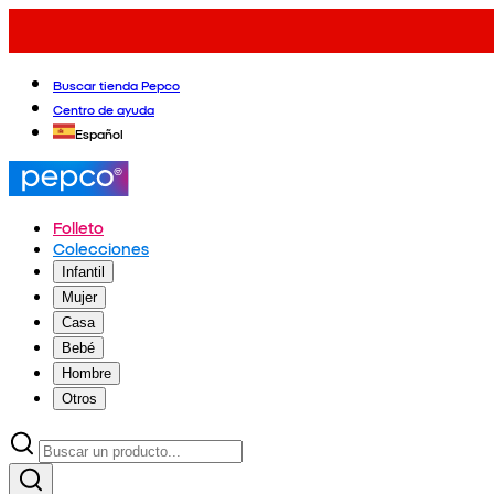
Buscar tienda Pepco
Centro de ayuda
Español
Folleto
Colecciones
Infantil
Mujer
Casa
Bebé
Hombre
Otros