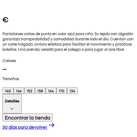
€
Pantalones cortos de punto en color azul para niño. Su tejido con algodón
garantiza transpirabilidad y comodidad durante todo el día. Cuentan con
un corte holgado, cintura elástica para facilitar el movimiento y prácticos
bolsillos. Una prenda versátil para el colegio o para jugar al aire libre.
Colores
Tamaños
140
146
152
158
164
170
134
Detalles
Encontrar la tienda
30 días para devolver