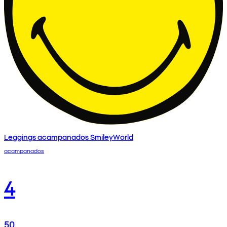
Leggings acampanados SmileyWorld
acampanados
4
50