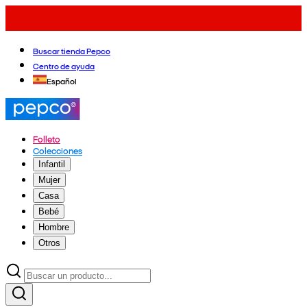
Buscar tienda Pepco
Centro de ayuda
Español
Folleto
Colecciones
Infantil
Mujer
Casa
Bebé
Hombre
Otros