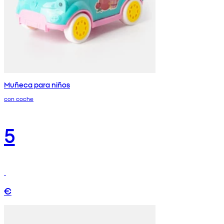
Muñeca para niños
con coche
5
€