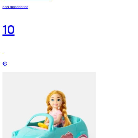
con accesorios
10
€