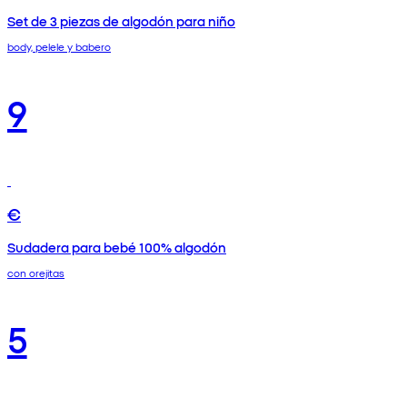
Set de 3 piezas de algodón para niño
body, pelele y babero
9
€
Sudadera para bebé 100% algodón
con orejitas
5