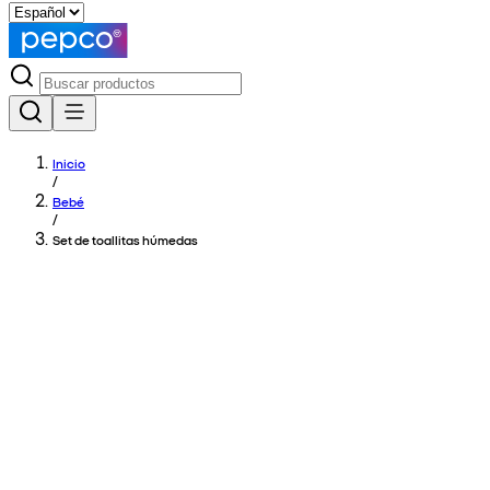
Inicio
/
Bebé
/
Set de toallitas húmedas