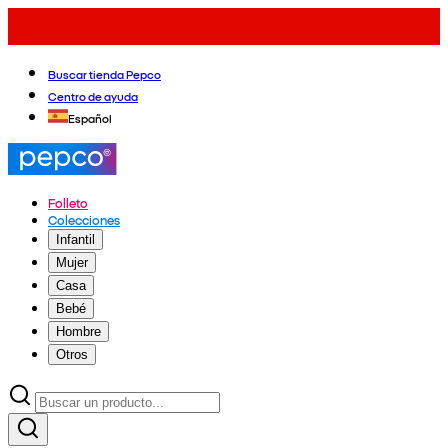
Buscar tienda Pepco
Centro de ayuda
Español
Folleto
Colecciones
Infantil
Mujer
Casa
Bebé
Hombre
Otros