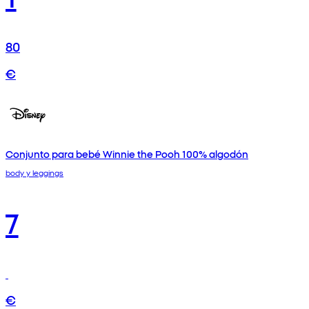
80
€
Conjunto para bebé Winnie the Pooh 100% algodón
body y leggings
7
€