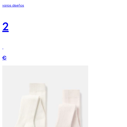
varios diseños
2
€