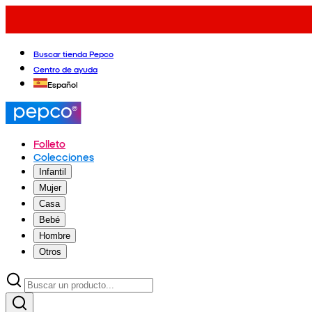
Buscar tienda Pepco
Centro de ayuda
Español
Folleto
Colecciones
Infantil
Mujer
Casa
Bebé
Hombre
Otros