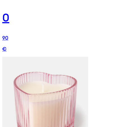
0
90
€