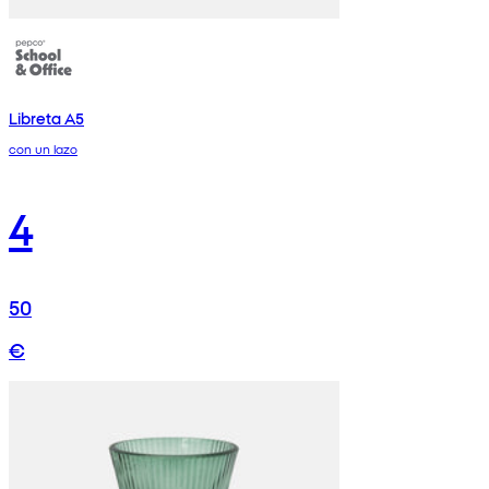
Libreta A5
con un lazo
4
50
€