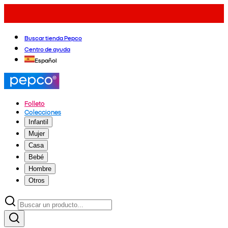
Buscar tienda Pepco
Centro de ayuda
Español
Folleto
Colecciones
Infantil
Mujer
Casa
Bebé
Hombre
Otros