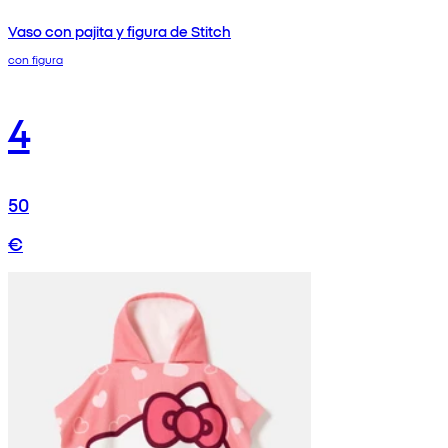
Vaso con pajita y figura de Stitch
con figura
4
50
€