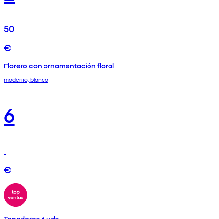
50
€
Florero con ornamentación floral
moderno, blanco
6
€
Tenedores 6 uds.