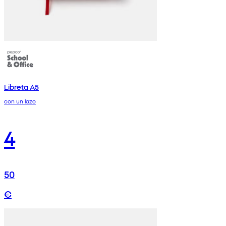
Libreta A5
con un lazo
4
50
€