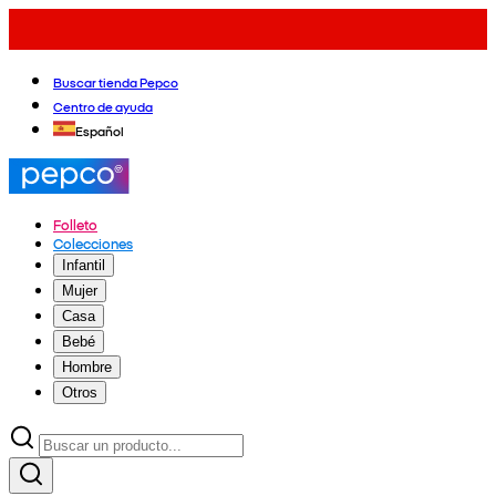
Buscar tienda Pepco
Centro de ayuda
Español
Folleto
Colecciones
Infantil
Mujer
Casa
Bebé
Hombre
Otros