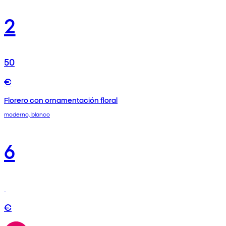
2
50
€
Florero con ornamentación floral
moderno, blanco
6
€