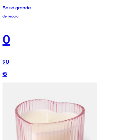
Bolsa grande
de regalo
0
90
€