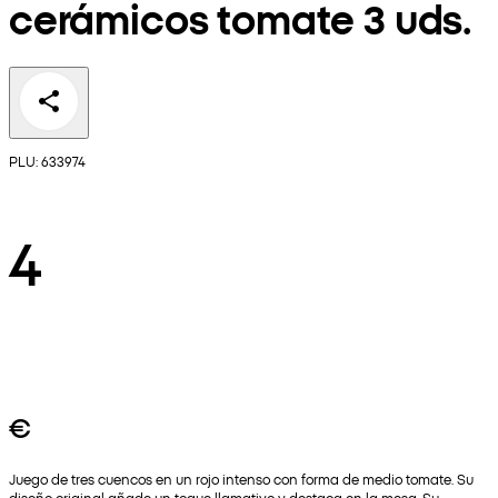
cerámicos tomate 3 uds.
PLU: 633974
4
€
Juego de tres cuencos en un rojo intenso con forma de medio tomate. Su
diseño original añade un toque llamativo y destaca en la mesa. Su