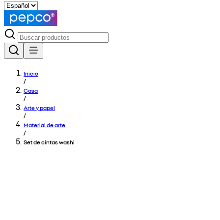
Inicio
/
Casa
/
Arte y papel
/
Material de arte
/
Set de cintas washi