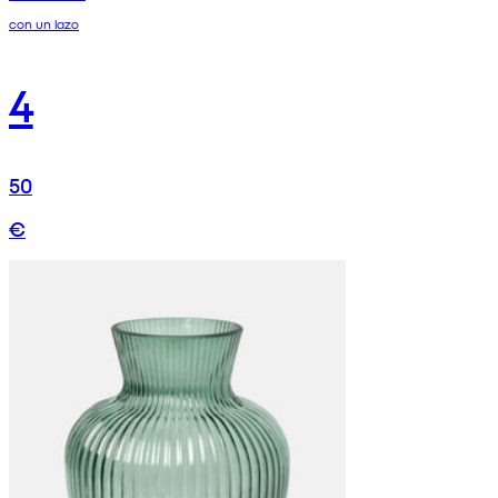
con un lazo
4
50
€