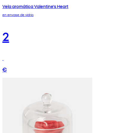
Vela aromática Valentine's Heart
en envase de vidrio
2
€