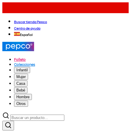
Buscar tienda Pepco
Centro de ayuda
Español
Folleto
Colecciones
Infantil
Mujer
Casa
Bebé
Hombre
Otros