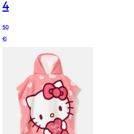
4
50
€