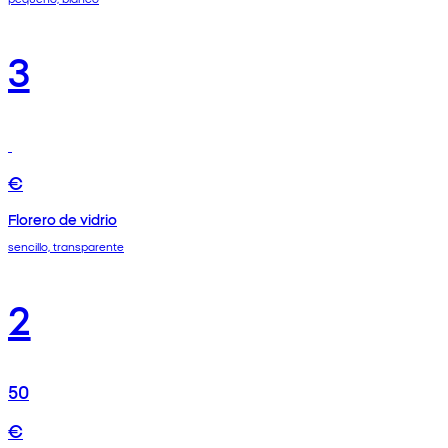
3
€
Florero de vidrio
sencillo, transparente
2
50
€