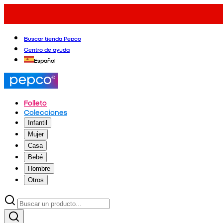
Buscar tienda Pepco
Centro de ayuda
Español
Folleto
Colecciones
Infantil
Mujer
Casa
Bebé
Hombre
Otros