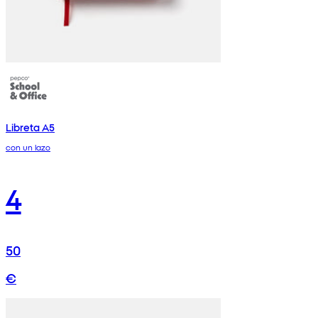
Libreta A5
con un lazo
4
50
€