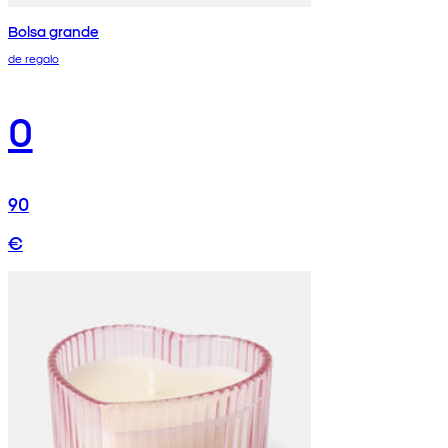
Bolsa grande
de regalo
0
90
€