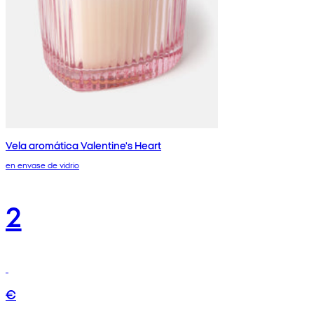
Vela aromática Valentine's Heart
en envase de vidrio
2
€