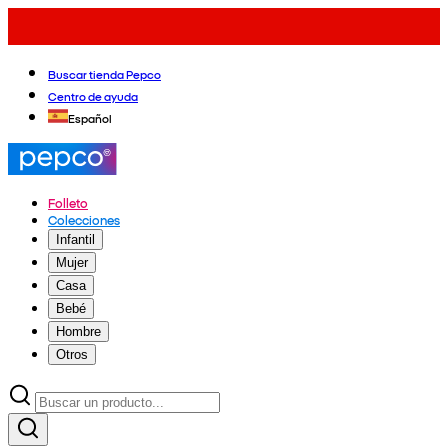
Buscar tienda Pepco
Centro de ayuda
Español
Folleto
Colecciones
Infantil
Mujer
Casa
Bebé
Hombre
Otros