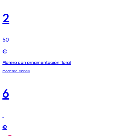
2
50
€
Florero con ornamentación floral
moderno, blanco
6
€