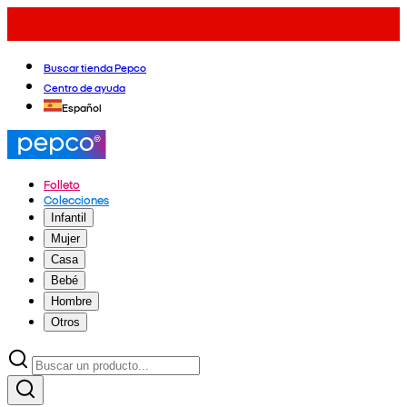
Buscar tienda Pepco
Centro de ayuda
Español
Folleto
Colecciones
Infantil
Mujer
Casa
Bebé
Hombre
Otros