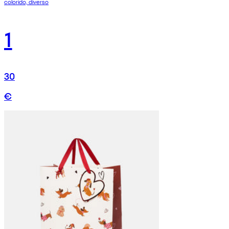
colorido, diverso
1
30
€