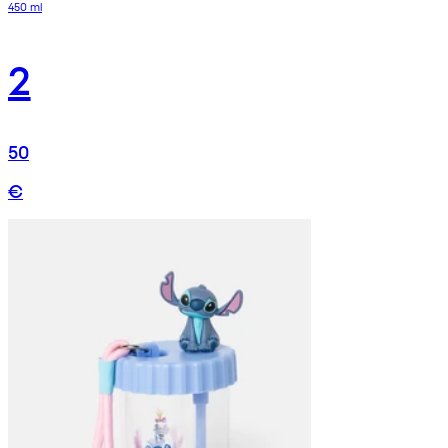
450 ml
2
50
€