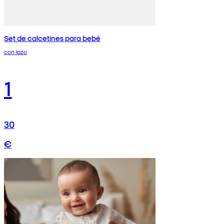
Set de calcetines para bebé
con lazo
1
30
€