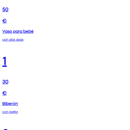
50
€
Vaso para bebé
con dos asas
1
30
€
Biberón
con pajita