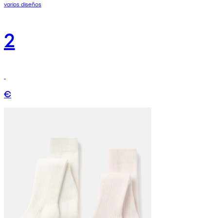
varios diseños
2
€