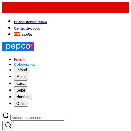
Buscar tienda Pepco
Centro de ayuda
Español
Folleto
Colecciones
Infantil
Mujer
Casa
Bebé
Hombre
Otros