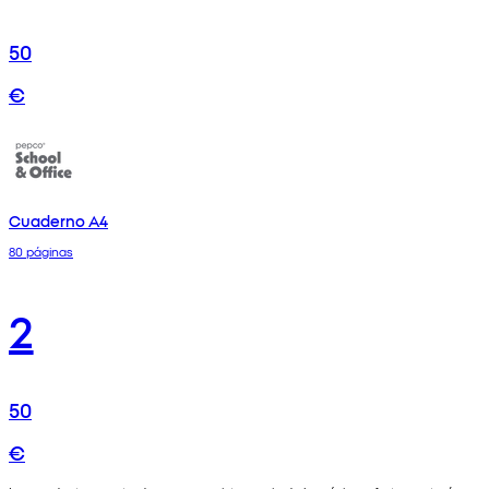
50
€
Cuaderno A4
80 páginas
2
50
€