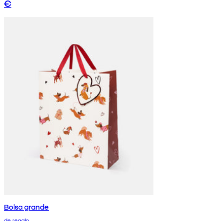
€
Bolsa grande
de regalo