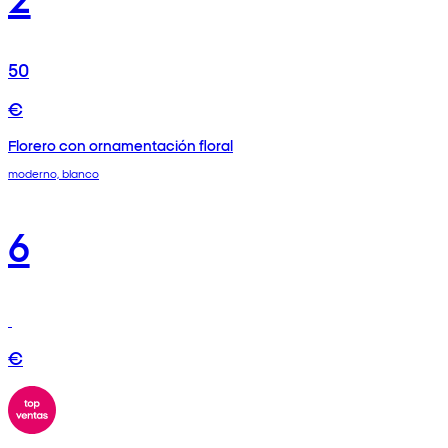
50
€
Florero con ornamentación floral
moderno, blanco
6
€