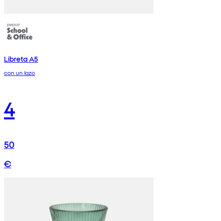
Libreta A5
con un lazo
4
50
€