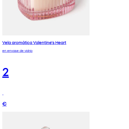
Vela aromática Valentine's Heart
en envase de vidrio
2
€