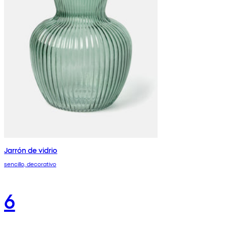
Jarrón de vidrio
sencillo, decorativo
6