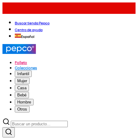
Buscar tienda Pepco
Centro de ayuda
Español
Folleto
Colecciones
Infantil
Mujer
Casa
Bebé
Hombre
Otros