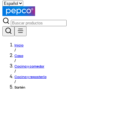
Inicio
/
Casa
/
Cocina y comedor
/
Cocina y repostería
/
Sartén