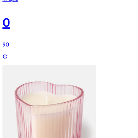
0
90
€