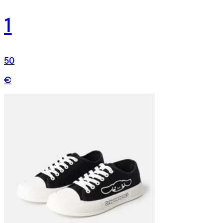
1
50
€