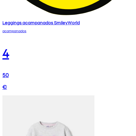
Leggings acampanados SmileyWorld
acampanados
4
50
€