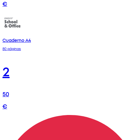
€
Cuaderno A4
80 páginas
2
50
€