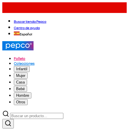
Buscar tienda Pepco
Centro de ayuda
Español
Folleto
Colecciones
Infantil
Mujer
Casa
Bebé
Hombre
Otros