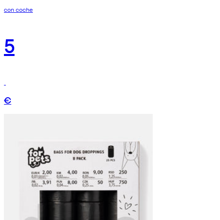
con coche
5
€