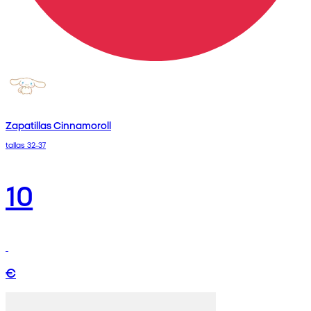
Zapatillas Cinnamoroll
tallas 32-37
10
€