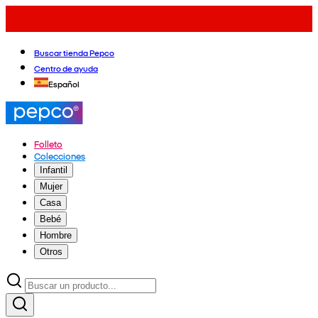
Buscar tienda Pepco
Centro de ayuda
Español
Folleto
Colecciones
Infantil
Mujer
Casa
Bebé
Hombre
Otros