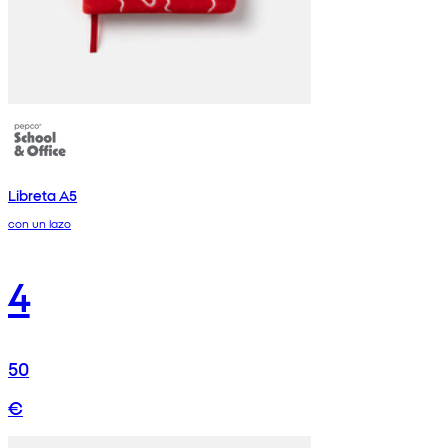
Libreta A5
con un lazo
4
50
€