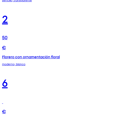
sencillo, transparente
2
50
€
Florero con ornamentación floral
moderno, blanco
6
€