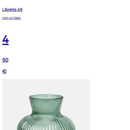
Libreta A5
con un lazo
4
50
€