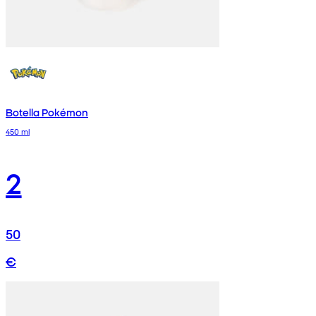
Botella Pokémon
450 ml
2
50
€