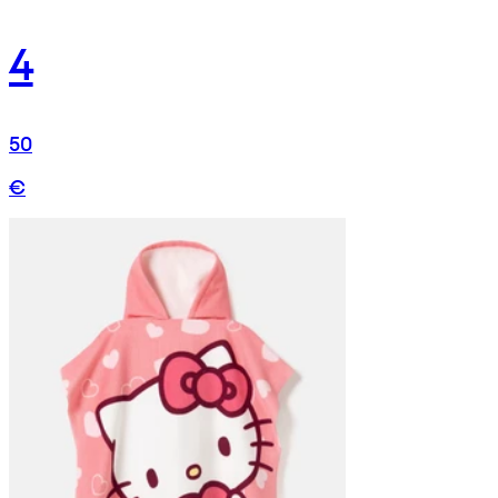
4
50
€