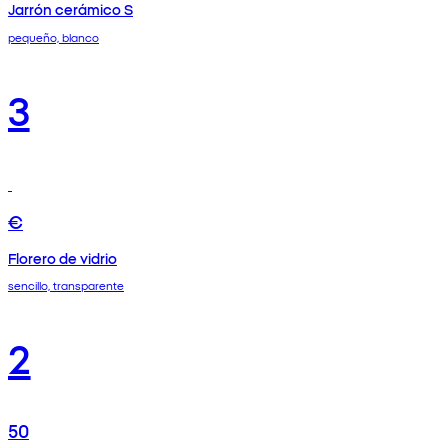
Jarrón cerámico S
pequeño, blanco
3
€
Florero de vidrio
sencillo, transparente
2
50