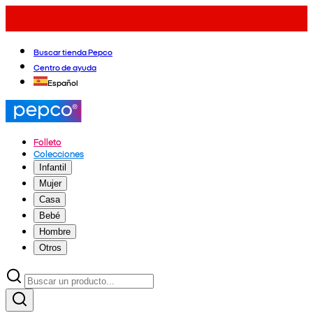
Buscar tienda Pepco
Centro de ayuda
Español
Folleto
Colecciones
Infantil
Mujer
Casa
Bebé
Hombre
Otros