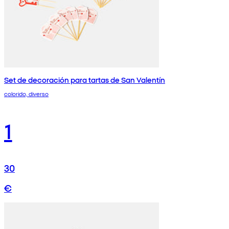
Set de decoración para tartas de San Valentín
colorido, diverso
1
30
€