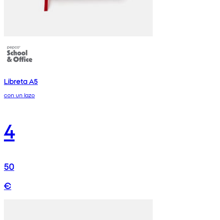
Libreta A5
con un lazo
4
50
€