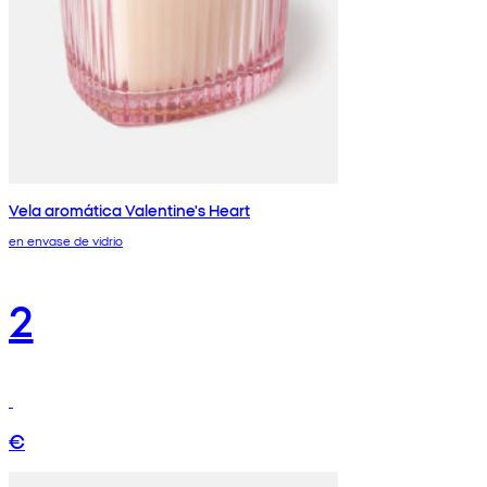
Vela aromática Valentine's Heart
en envase de vidrio
2
€