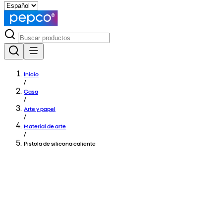
Inicio
/
Casa
/
Arte y papel
/
Material de arte
/
Pistola de silicona caliente