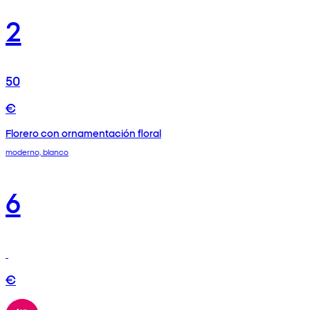
2
50
€
Florero con ornamentación floral
moderno, blanco
6
€