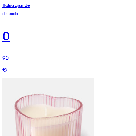
Bolsa grande
de regalo
0
90
€