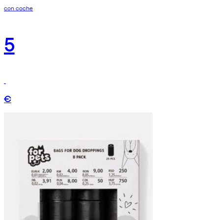
con coche
5
€