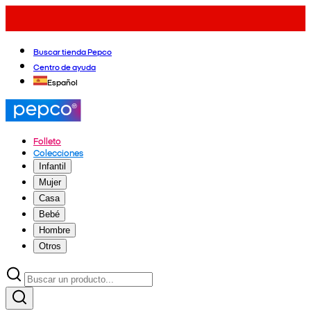
Buscar tienda Pepco
Centro de ayuda
Español
Folleto
Colecciones
Infantil
Mujer
Casa
Bebé
Hombre
Otros