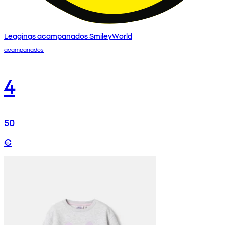
Leggings acampanados SmileyWorld
acampanados
4
50
€