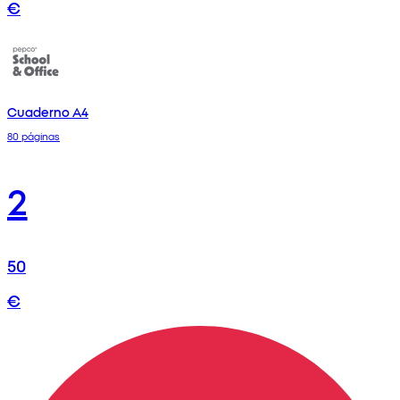
€
Cuaderno A4
80 páginas
2
50
€