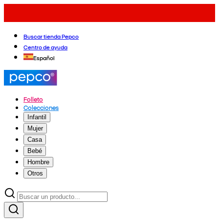
Buscar tienda Pepco
Centro de ayuda
Español
Folleto
Colecciones
Infantil
Mujer
Casa
Bebé
Hombre
Otros