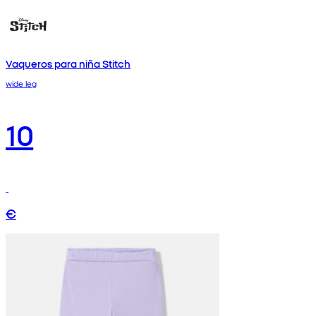
Vaqueros para niña Stitch
wide leg
10
€