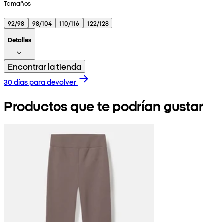
Tamaños
92/98
98/104
110/116
122/128
Detalles
Encontrar la tienda
30 días para devolver
Productos que te podrían gustar