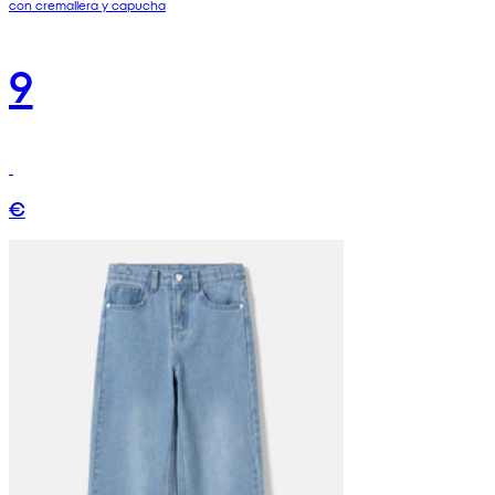
con cremallera y capucha
9
€