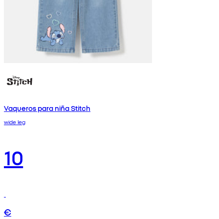
Vaqueros para niña Stitch
wide leg
10
€