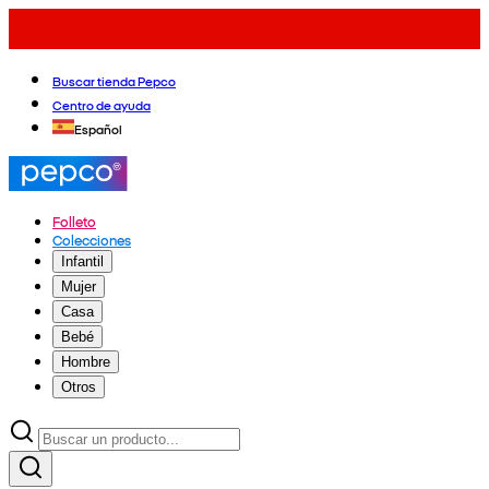
Buscar tienda Pepco
Centro de ayuda
Español
Folleto
Colecciones
Infantil
Mujer
Casa
Bebé
Hombre
Otros