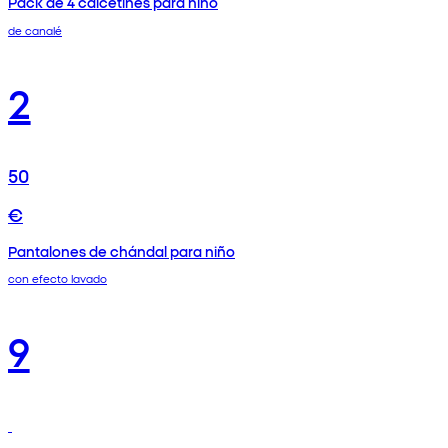
Pack de 4 calcetines para niño
de canalé
2
50
€
Pantalones de chándal para niño
con efecto lavado
9