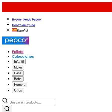
Buscar tienda Pepco
Centro de ayuda
Español
Folleto
Colecciones
Infantil
Mujer
Casa
Bebé
Hombre
Otros