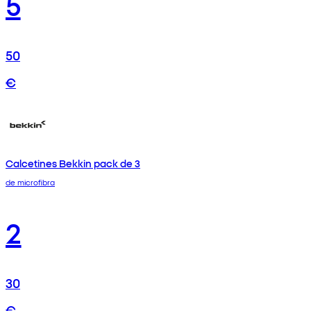
5
50
€
Calcetines Bekkin pack de 3
de microfibra
2
30
€