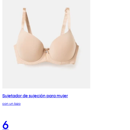
Sujetador de sujeción para mujer
con un lazo
6