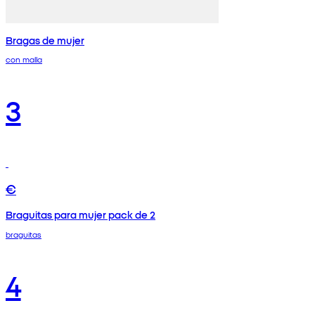
Bragas de mujer
con malla
3
€
Braguitas para mujer pack de 2
braguitas
4