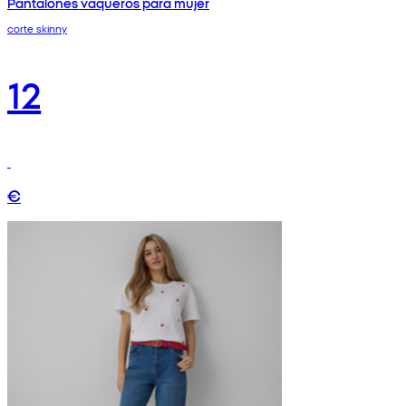
Pantalones vaqueros para mujer
corte skinny
12
€