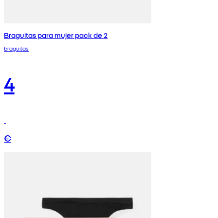
Braguitas para mujer pack de 2
braguitas
4
€