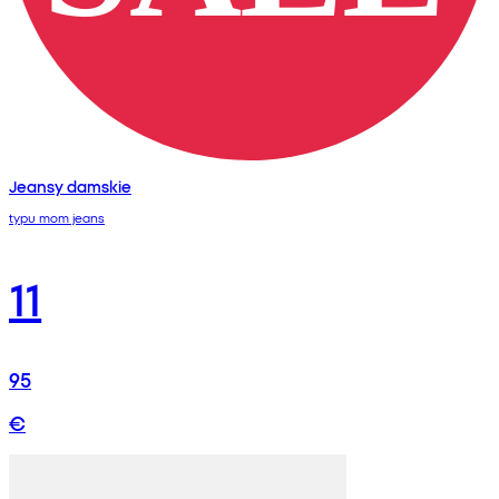
Jeansy damskie
typu mom jeans
11
95
€