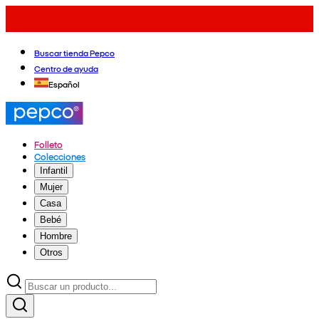
Buscar tienda Pepco
Centro de ayuda
Español
Folleto
Colecciones
Infantil
Mujer
Casa
Bebé
Hombre
Otros