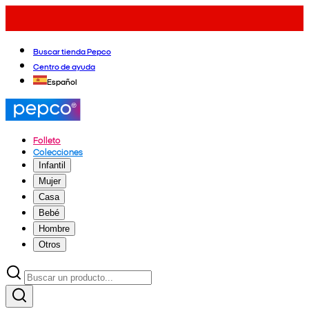
Buscar tienda Pepco
Centro de ayuda
Español
Folleto
Colecciones
Infantil
Mujer
Casa
Bebé
Hombre
Otros