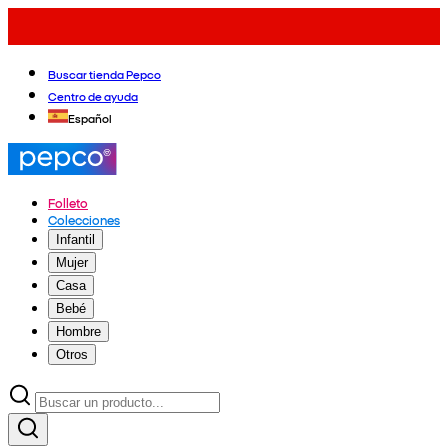
Buscar tienda Pepco
Centro de ayuda
Español
Folleto
Colecciones
Infantil
Mujer
Casa
Bebé
Hombre
Otros