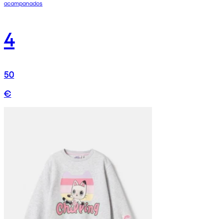
acampanados
4
50
€