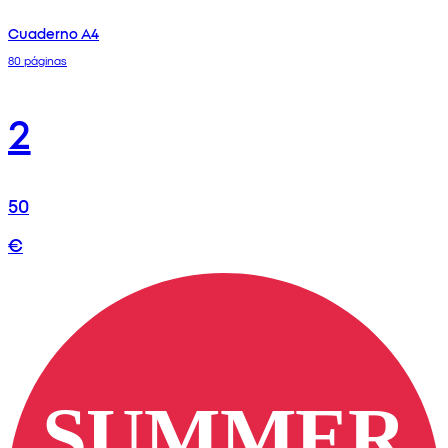
Cuaderno A4
80 páginas
2
50
€