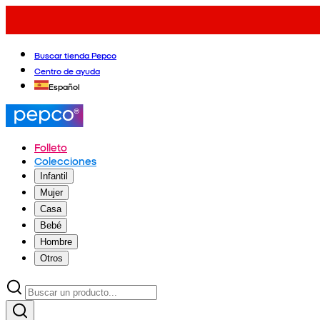
Buscar tienda Pepco
Centro de ayuda
Español
Folleto
Colecciones
Infantil
Mujer
Casa
Bebé
Hombre
Otros