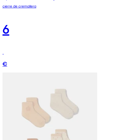
cierre de cremallera
6
€