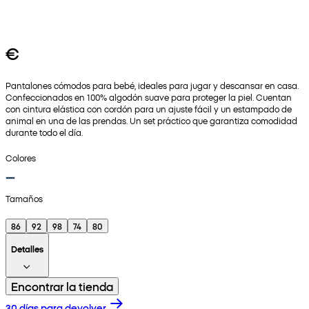
€
Pantalones cómodos para bebé, ideales para jugar y descansar en casa.
Confeccionados en 100% algodón suave para proteger la piel. Cuentan
con cintura elástica con cordón para un ajuste fácil y un estampado de
animal en una de las prendas. Un set práctico que garantiza comodidad
durante todo el día.
Colores
Tamaños
86
92
98
74
80
Detalles
Encontrar la tienda
30 días para devolver