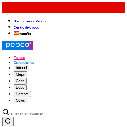
Buscar tienda Pepco
Centro de ayuda
Español
Folleto
Colecciones
Infantil
Mujer
Casa
Bebé
Hombre
Otros