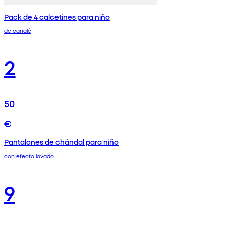
Pack de 4 calcetines para niño
de canalé
2
50
€
Pantalones de chándal para niño
con efecto lavado
9