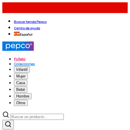
Buscar tienda Pepco
Centro de ayuda
Español
Folleto
Colecciones
Infantil
Mujer
Casa
Bebé
Hombre
Otros