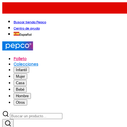
Buscar tienda Pepco
Centro de ayuda
Español
Folleto
Colecciones
Infantil
Mujer
Casa
Bebé
Hombre
Otros