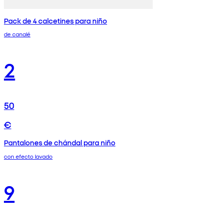
Pack de 4 calcetines para niño
de canalé
2
50
€
Pantalones de chándal para niño
con efecto lavado
9