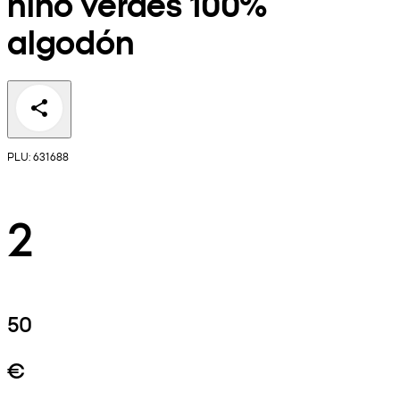
niño verdes 100%
algodón
PLU: 631688
2
50
€