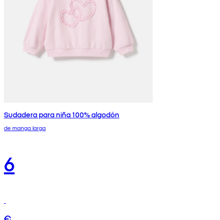
Sudadera para niña 100% algodón
de manga larga
6
€