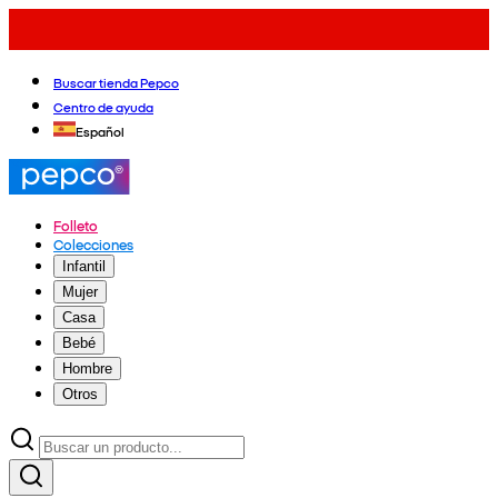
Buscar tienda Pepco
Centro de ayuda
Español
Folleto
Colecciones
Infantil
Mujer
Casa
Bebé
Hombre
Otros