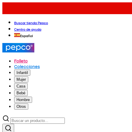
Buscar tienda Pepco
Centro de ayuda
Español
Folleto
Colecciones
Infantil
Mujer
Casa
Bebé
Hombre
Otros