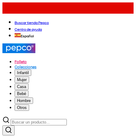
Buscar tienda Pepco
Centro de ayuda
Español
Folleto
Colecciones
Infantil
Mujer
Casa
Bebé
Hombre
Otros