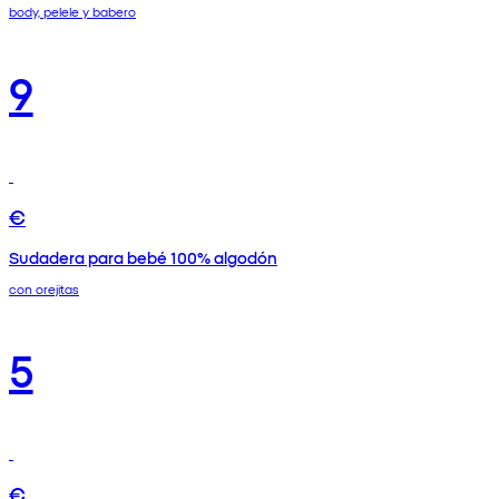
body, pelele y babero
9
€
Sudadera para bebé 100% algodón
con orejitas
5
€