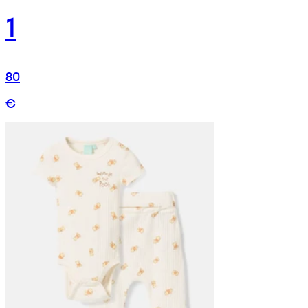
1
80
€