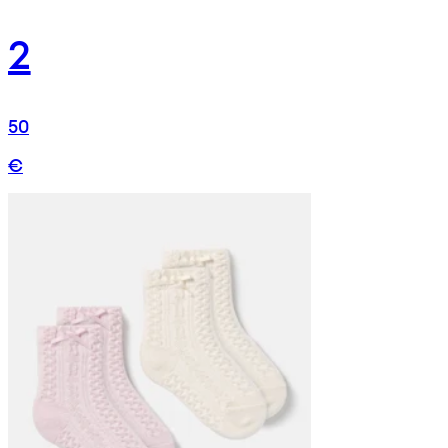
2
50
€