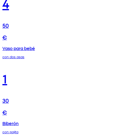
4
50
€
Vaso para bebé
con dos asas
1
30
€
Biberón
con pajita