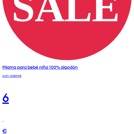
Pijama para bebé niña 100% algodón
con volante
6
€