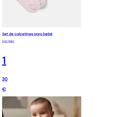
Set de calcetines para bebé
con lazo
1
30
€