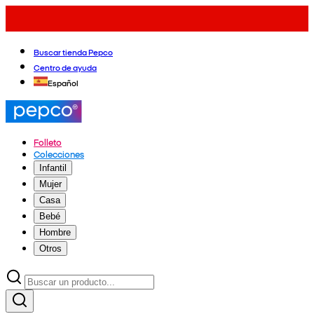
Buscar tienda Pepco
Centro de ayuda
Español
Folleto
Colecciones
Infantil
Mujer
Casa
Bebé
Hombre
Otros