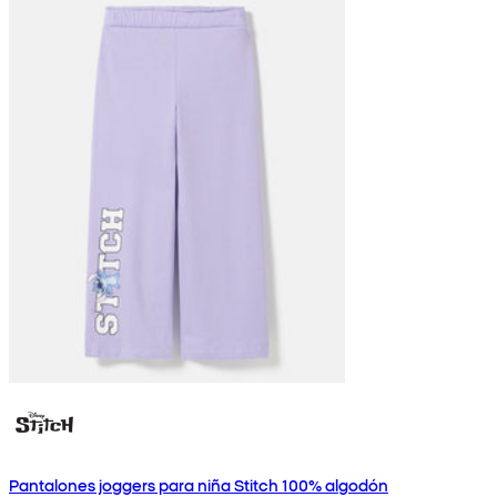
Pantalones joggers para niña Stitch 100% algodón