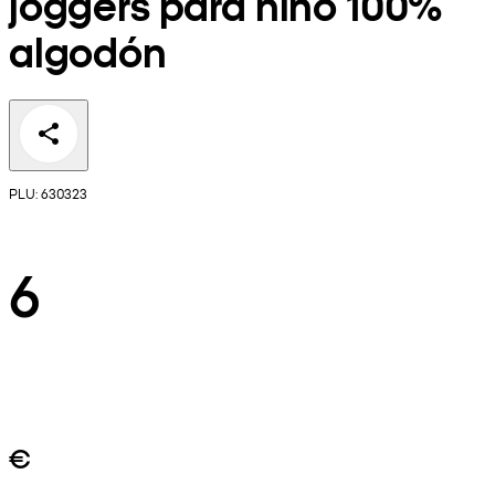
joggers para niño 100%
algodón
PLU: 630323
6
€