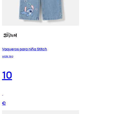
Vaqueros para niña Stitch
wide leg
10
€