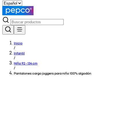
Inicio
/
Infantil
/
Niño 92 - 134 cm
/
Pantalones cargo joggers para niño 100% algodón