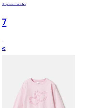
de pernera ancha
7
€