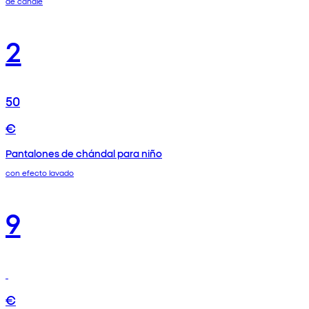
de canalé
2
50
€
Pantalones de chándal para niño
con efecto lavado
9
€