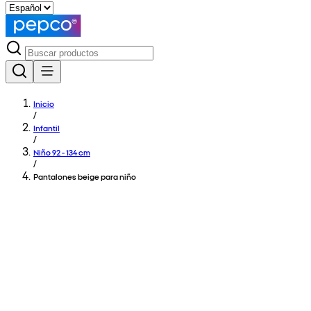
Inicio
/
Infantil
/
Niño 92 - 134 cm
/
Pantalones beige para niño