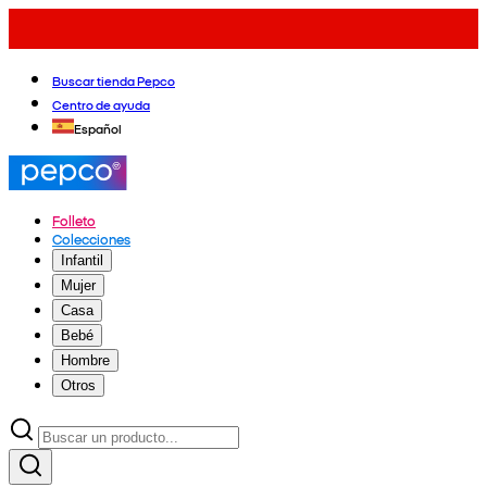
Buscar tienda Pepco
Centro de ayuda
Español
Folleto
Colecciones
Infantil
Mujer
Casa
Bebé
Hombre
Otros