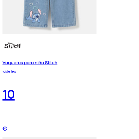
Vaqueros para niña Stitch
wide leg
10
€