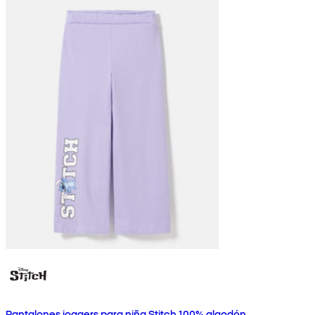
Pantalones joggers para niña Stitch 100% algodón