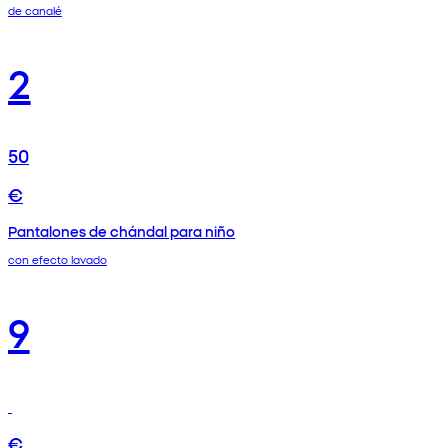
de canalé
2
50
€
Pantalones de chándal para niño
con efecto lavado
9
€