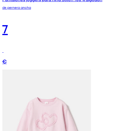
de pernera ancha
7
€