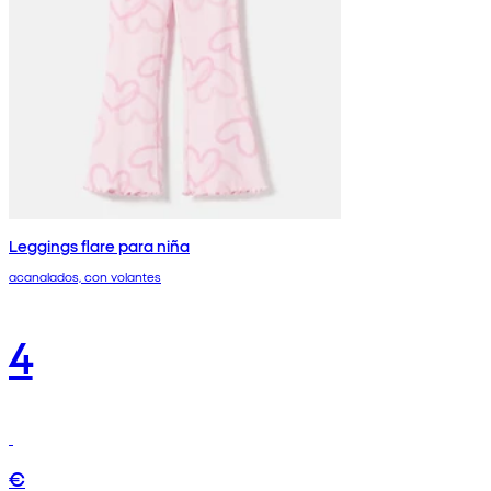
Leggings flare para niña
acanalados, con volantes
4
€