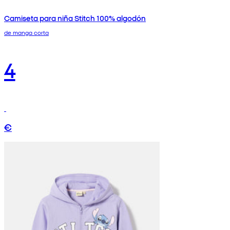
Camiseta para niña Stitch 100% algodón
de manga corta
4
€