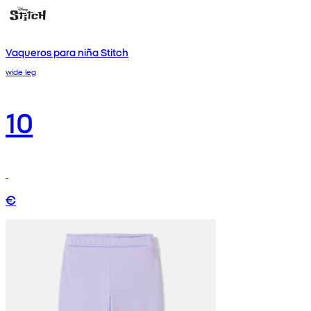
Vaqueros para niña Stitch
wide leg
10
€