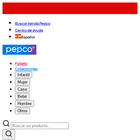
Buscar tienda Pepco
Centro de ayuda
Español
Folleto
Colecciones
Infantil
Mujer
Casa
Bebé
Hombre
Otros