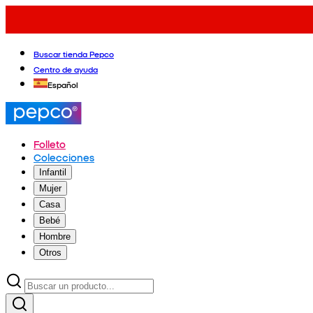
Buscar tienda Pepco
Centro de ayuda
Español
Folleto
Colecciones
Infantil
Mujer
Casa
Bebé
Hombre
Otros