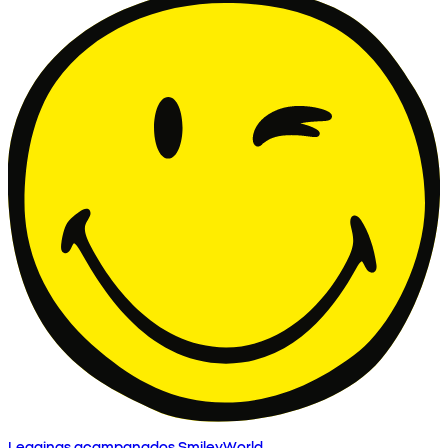
Leggings acampanados SmileyWorld