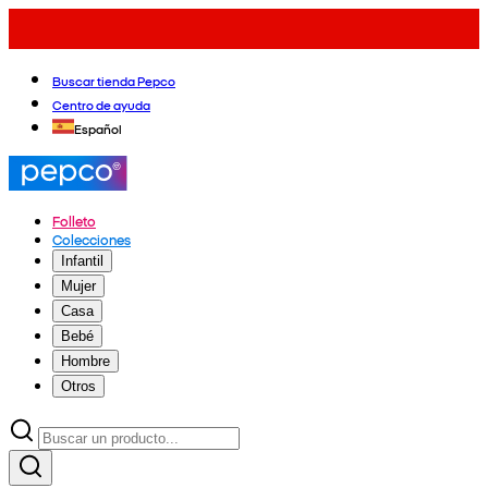
Buscar tienda Pepco
Centro de ayuda
Español
Folleto
Colecciones
Infantil
Mujer
Casa
Bebé
Hombre
Otros