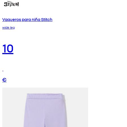
Vaqueros para niña Stitch
wide leg
10
€