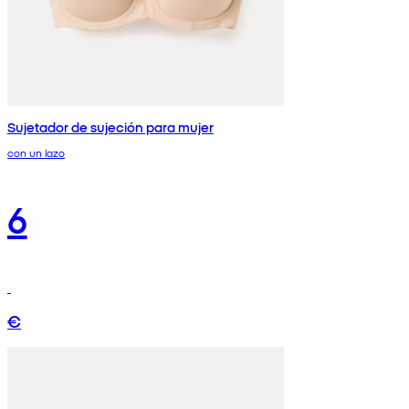
Sujetador de sujeción para mujer
con un lazo
6
€