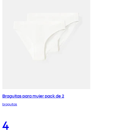
Braguitas para mujer pack de 2
braguitas
4