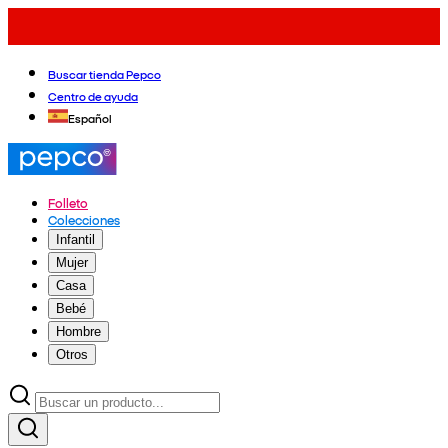
Buscar tienda Pepco
Centro de ayuda
Español
Folleto
Colecciones
Infantil
Mujer
Casa
Bebé
Hombre
Otros