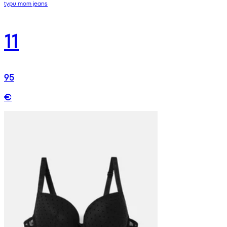
typu mom jeans
11
95
€