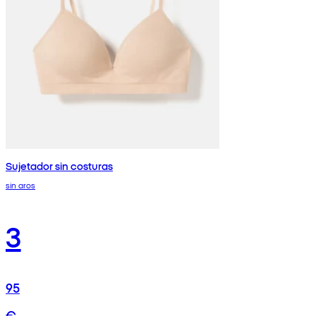
Sujetador sin costuras
sin aros
3
95
€