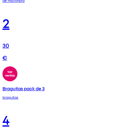
de microfibra
2
30
€
Braguitas pack de 3
braguitas
4