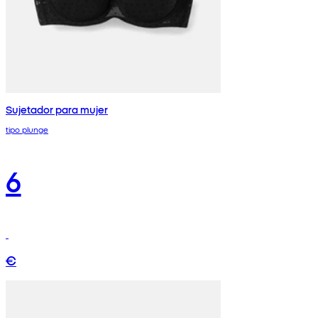
Sujetador para mujer
tipo plunge
6
€